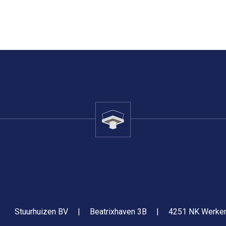
Stuurhuizen BV
|
Beatrixhaven 3B
|
4251 NK Werke