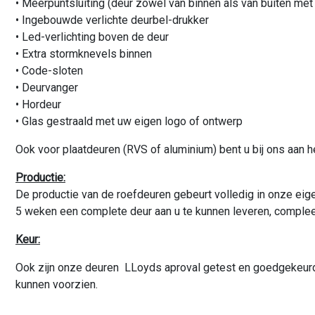
• Meerpuntsluiting (deur zowel van binnen als van buiten met 
• Ingebouwde verlichte deurbel-drukker
• Led-verlichting boven de deur
• Extra stormknevels binnen
• Code-sloten
• Deurvanger
• Hordeur
• Glas gestraald met uw eigen logo of ontwerp
Ook voor plaatdeuren (RVS of aluminium) bent u bij ons aan he
Productie:
De productie van de roefdeuren gebeurt volledig in onze eig
5 weken een complete deur aan u te kunnen leveren, complee
Keur:
Ook zijn onze deuren LLoyds aproval getest en goedgekeurd vo
kunnen voorzien.